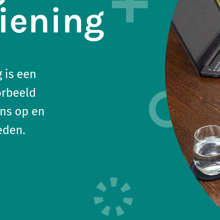
iening
 is een
orbeeld
ns op en
eden.