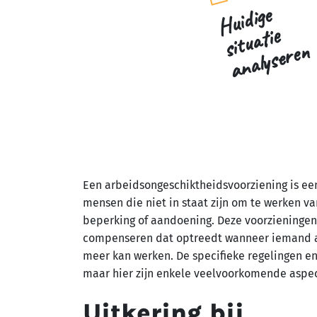
H
ui
di
g
e
si
t
u
a
ti
a
n
al
y
s
e
r
e
e
n
Een arbeidsongeschiktheidsvoorziening is ee
mensen die niet in staat zijn om te werken va
beperking of aandoening. Deze voorzieningen
compenseren dat optreedt wanneer iemand ar
meer kan werken. De specifieke regelingen en
maar hier zijn enkele veelvoorkomende aspe
Uitkering bij