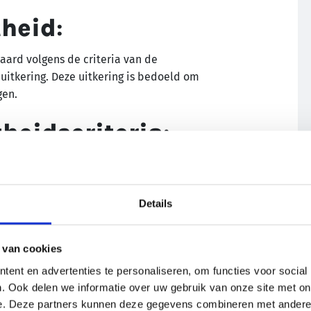
theid
:
aard volgens de criteria van de
uitkering. Deze uitkering is bedoeld om
gen.
heidscriteria
:
ongeschiktheidsuitkering, moet een
ie zijn vastgesteld door de regelgevende
it kan onder andere gebaseerd zijn op de
Details
 de persoon om bepaalde soorten werk uit
 van cookies
ent en advertenties te personaliseren, om functies voor social
. Ook delen we informatie over uw gebruik van onze site met on
emies voor
e. Deze partners kunnen deze gegevens combineren met andere i