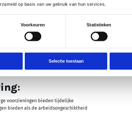
lijkbaar met andere vormen van
erzameld op basis van uw gebruik van hun services.
remies betaald door de werkgever of de
Voorkeuren
Statistieken
chttijd
:
en arbeidsongeschiktheidsuitkering
 Dit is het eigen risico waarbij de
Selectie toestaan
f haar eigen financiële middelen voordat
ring
:
ge voorzieningen bieden tijdelijke
ingen bieden als de arbeidsongeschiktheid