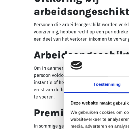
arbeidsongeschik
Personen die arbeidsongeschikt worden verkl
voorziening, hebben recht op een periodieke 
een deel van het verloren inkomen te vervan
Arbeidsongeschikt
Om in aanmerking te komen voor een arbeids
persoon voldoen aan de specifieke criteria d
instantie of het verzekeringsmaatschappij. D
Toestemming
ernst van de beperking en het vermogen van
te voeren.
Deze website maakt gebruik
Premiebetalingen
:
We gebruiken cookies om cont
websiteverkeer te analyseren
In sommige gevallen betalen werknemers pr
media, adverteren en analys