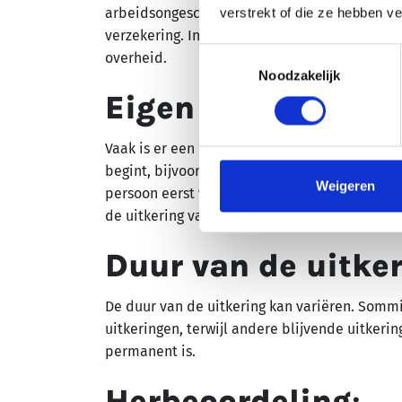
arbeidsongeschiktheidsverzekeringen, verge
verstrekt of die ze hebben v
verzekering. In andere gevallen worden de p
Toestemmingsselectie
overheid.
Noodzakelijk
Eigen risico en wa
Vaak is er een bepaalde wachttijd voordat e
begint, bijvoorbeeld enkele weken of maanden.
Weigeren
persoon eerst verantwoordelijk is voor zijn o
de uitkering van kracht wordt.
Duur van de uitke
De duur van de uitkering kan variëren. Sommi
uitkeringen, terwijl andere blijvende uitker
permanent is.
Herbeoordeling
: