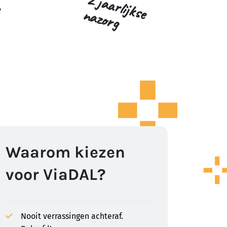
2
ja
a
r
lijk
s
e
a
z
o
r
n
g
Waarom kiezen
voor ViaDAL?
Nooit verrassingen achteraf.